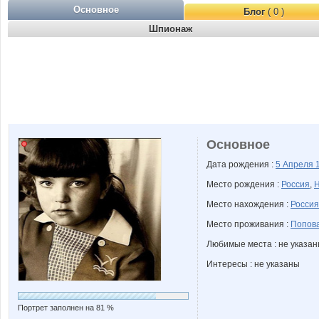
Основное
Блог
( 0 )
Шпионаж
Основное
Дата рождения :
5 Апреля
Место рождения :
Россия
,
Н
Место нахождения :
Россия
Место проживания :
Попова
Любимые места : не указа
Интересы : не указаны
Портрет заполнен на 81 %