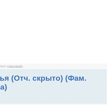
статус
«трастовый»
ья (Отч. скрыто) (Фам.
а)