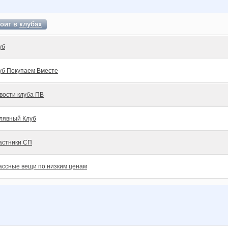
тоит в
клубах
уб
уб Покупаем Вместе
вости клуба ПВ
лявный Клуб
астники СП
ассные вещи по низким ценам