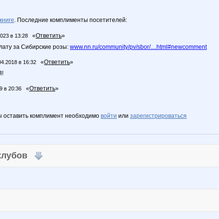
книге
. Последние комплименты посетителей:
«
Ответить
»
2023 в 13:28
ату за Сибирские розы:
www.nn.ru/community/pv/sbor/....html#newcomment
«
Ответить
»
04.2018 в 16:32
!
«
Ответить
»
9 в 20:36
ы оставить комплимент необходимо
войти
или
зарегистрироваться
 клубов