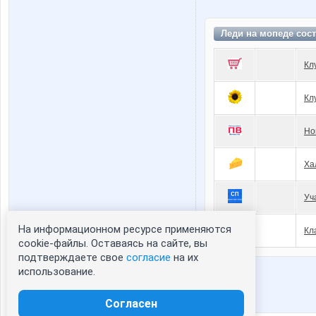
Леди на мопеде сос
Кл
Кл
Но
Ха
Уч
На информационном ресурсе применяются
Кл
Статистика портрета:
cookie-файлы. Оставаясь на сайте, вы
подтверждаете свое
согласие
на их
сейчас просматривают портрет - 0
использование.
зарегистрированные пользователи
посетившие портрет за 7 дней - 0
Согласен