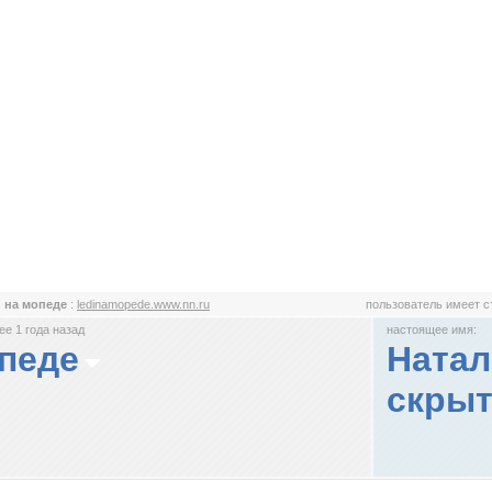
 на мопеде
:
ledinamopede.www.nn.ru
пользователь имеет 
е 1 года назад
настоящее имя:
педе
Натал
скрыт