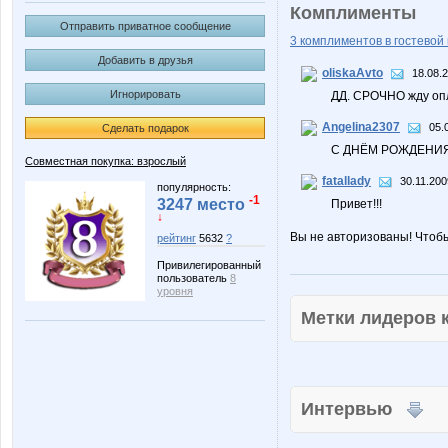
Комплименты
Отправить приватное сообщение
3 комплиментов в гостевой 
Добавить в друзья
oliskaAvto
18.08.
Игнорировать
ДД. СРОЧНО жду опл
Angelina2307
05.
Сделать подарок
С ДНЁМ РОЖДЕНИЯ
Совместная покупка: взрослый
fatallady
30.11.200
популярность:
-1
3247 место
Привет!!!
↓
Вы не авторизованы! Чтоб
рейтинг
5632
?
Привилегированный
пользователь
8
уровня
Метки лидеров
Интервью